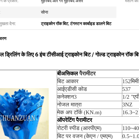
िंग के प्रकार:
मुहरबंद और गैर मुहरबंद असर
मशीन की
:
सोना
मुखता देना:
ट्राइकोन रॉक बिट
,
टंगस्टन कार्बाइड डालने बिट
िवरण
ेल ड्रिलिंग के लिए 6 इंच टीसीआई ट्राइकोन बिट / गोल्ड ट्राइकोन रॉक ब
बी
असिकल
पैरामीटर
बिट आकार
152मिमी
आईएडीसी कोड
537
कनेक्शन3
1/2 "एप
नोजल मात्रा
3NZ
मेक अप टॉर्क (KN.m)
16.3~2
ऑपरेटिंग पैरामीटर
रोटरी स्पीड (आरपीएम)
110~40
बिट पर वजन (केएन / एमएम)
0.5~1.