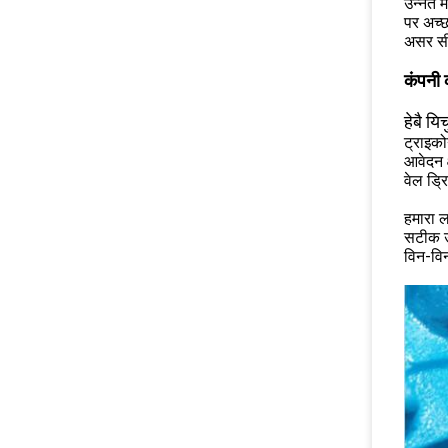
उन्नत म
पर अच्छ
असर सील
कंपनी 
हेबै य
ट्राइको
आवेदन क
वेल ड्र
हमारा ल
सटीक उप
विन-विन