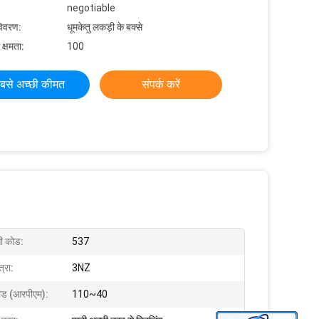
negotiable
विवरण:
धूमकेतु लकड़ी के बक्से
 क्षमता:
100
बसे अच्छी कीमत
संपर्क करें
ी कोड:
537
्रा:
3NZ
पीड (आरपीएम):
110~40