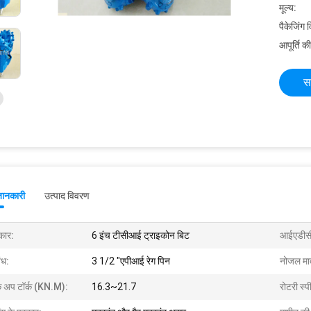
मूल्य:
पैकेजिंग 
आपूर्ति की
स
जानकारी
उत्पाद विवरण
ार:
6 इंच टीसीआई ट्राइकोन बिट
आईएडीस
ंध:
3 1/2 "एपीआई रेग पिन
नोजल मात
क अप टॉर्क (KN.m):
16.3~21.7
रोटरी स्