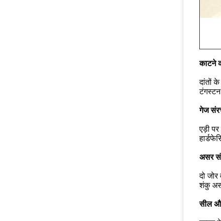
काटने 
दांतों 
टंगस्टन
गेज सं
एड़ी पर
हार्डफे
असर स
दो जोर 
शंकु अस
सील और