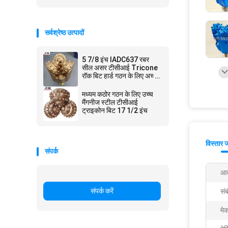
सर्वश्रेष्ठ उत्पादों
5 7/8 इंच IADC637 रबर
सील असर टीसीआई Tricone
रॉक बिट हार्ड गठन के लिए अच्छी
तरह से ड्रिलिंग
मध्यम कठोर गठन के लिए उच्च
मैंगनीज स्टील टीसीआई
ट्राइकोन बिट 17 1/2 इंच
विस्तार 
संपर्क
आक
संपर्क करें
संब
मे