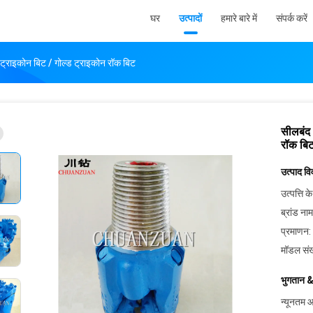
घर
उत्पादों
हमारे बारे में
संपर्क करें
्राइकोन बिट / गोल्ड ट्राइकोन रॉक बिट
सीलबंद 
रॉक बि
उत्पाद व
उत्पत्ति के
ब्रांड नाम
प्रमाणन:
मॉडल संख
भुगतान &
न्यूनतम आ