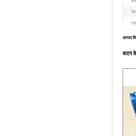
बेर
रंग
प्र
उत्पाद व
वाटर व