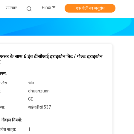
Hindi
समाचार
एक बोली का अनुरोध
असर के साथ 6 इंच टीसीआई ट्राइकोन बिट / गोल्ड ट्राइकोन
ट
िवरण:
 प्लेस:
चीन
:
chuanzuan
CE
्या:
आईएडीसी 537
 नौवहन नियमों:
देश मात्रा:
1