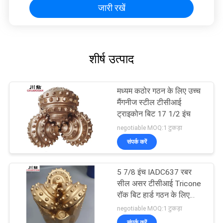
जारी रखें
शीर्ष उत्पाद
मध्यम कठोर गठन के लिए उच्च
मैंगनीज स्टील टीसीआई
ट्राइकोन बिट 17 1/2 इंच
negotiable MOQ:1 टुकड़ा
संपर्क करें
5 7/8 इंच IADC637 रबर
सील असर टीसीआई Tricone
रॉक बिट हार्ड गठन के लिए
अच्छी तरह से ड्रिलिंग
negotiable MOQ:1 टुकड़ा
संपर्क करें