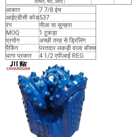
पत्थर, चर्ट, आदि।
आकार
7 7/8 इंच
आईएडीसी कोड
537
रंग
नीला या सुनहरा
MOQ
1 टुकड़ा
प्रयोग
अच्छी तरह से ड्रिलिंग
पैकिंग
परतदार लकड़ी वाला बॉक्स
धागा प्रकार
4 1/2 एपीआई REG