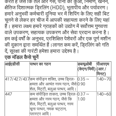
करते हैं जैसे कि तेल और गैस, पानी का कुआँ, निर्माण, खनन, 
क्षैतिज दिशात्मक ड्रिलिंग (HDD), भूतापीय और पर्यावरण।
हमारे अनुभवी कर्मचारी दुनिया भर में शिपिंग के लिए सही बिट 
चुनने से लेकर हर चीज में आपकी सहायता करने के लिए यहां 
हैं। हमारा लक्ष्य हमारे ग्राहकों को उद्योग में सर्वोत्तम गुणवत्ता 
वाले उपकरण, सहायक उपकरण और सेवा प्रदान करना है।
हम कई वर्षों के अनुभव, प्रशिक्षित पेशेवरों और एक पूर्ण मशीन 
की दुकान द्वारा समर्थित हैं।लागत कम करें, ड्रिलिंग को गति 
दें, सुरक्षा की गारंटी हमेशा हमारा उद्देश्य है।
एक मॉडल कैसे चुनें
आईएडीसी
पत्थर का गठन
डब्ल्यूओबी
पीआरएम
(केएन/मिमी)
(आर /
मिनट)
417/427/437
कम संपीड़न शक्ति, उच्च ड्रिल-
0.35 ~
140~70
क्षमता और अत्यंत नरम गठन, जैसे
0.90
शेल, मिट्टी, बलुआ पत्थर, आदि।
447
कम संपीड़ित ताकत, उच्च ड्रिल-
0.37 ~
140~60
क्षमता और नरम गठन, जैसे कि
1.00
शेल, मिट्टी, बलुआ पत्थर, नरम
चूना पत्थर, नमक चट्टान,
प्लास्टर आदि।