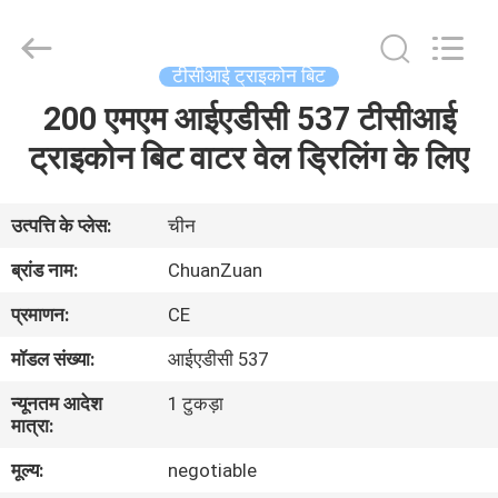
ट्राइकोन
बिट
आपूर्तिकर्ता.
Copyright
©
टीसीआई ट्राइकोन बिट
2018
-
2025
200 एमएम आईएडीसी 537 टीसीआई
घर
tcitriconebit.com.
All
Rights
ट्राइकोन बिट वाटर वेल ड्रिलिंग के लिए
Reserved.
उत्पादों
उत्पत्ति के प्लेस:
चीन
हमारे
ब्रांड नाम:
ChuanZuan
बारे
प्रमाणन:
CE
में
मॉडल संख्या:
आईएडीसी 537
न्यूनतम आदेश
1 टुकड़ा
कारखाना
मात्रा:
भ्रमण
मूल्य:
negotiable