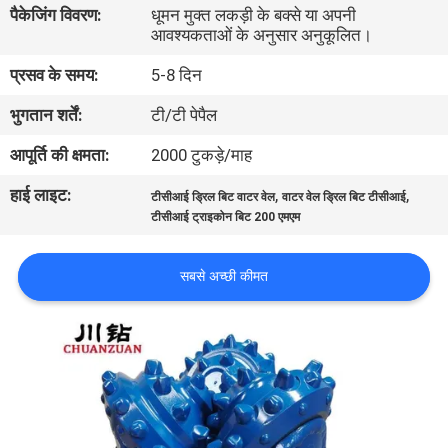
पैकेजिंग विवरण:
धूमन मुक्त लकड़ी के बक्से या अपनी
गुणवत्ता
आवश्यकताओं के अनुसार अनुकूलित।
नियंत्रण
प्रसव के समय:
5-8 दिन
भुगतान शर्तें:
टी/टी पेपैल
संपर्क
करें
आपूर्ति की क्षमता:
2000 टुकड़े/माह
हाई लाइट:
,
,
टीसीआई ड्रिल बिट वाटर वेल
वाटर वेल ड्रिल बिट टीसीआई
एक
टीसीआई ट्राइकोन बिट 200 एमएम
उद्धरण
सबसे अच्छी कीमत
की
विनती
करे
समाचार