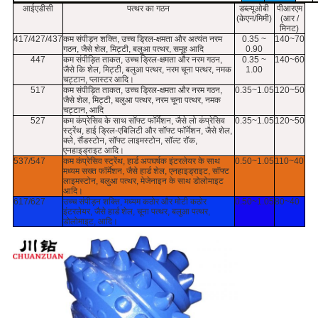
आईएडीसी
पत्थर का गठन
डब्ल्यूओबी
पीआरएम
(केएन/मिमी)
(आर /
मिनट)
417/427/437
कम संपीड़न शक्ति, उच्च ड्रिल-क्षमता और अत्यंत नरम
0.35 ~
140~70
गठन, जैसे शेल, मिट्टी, बलुआ पत्थर, समूह आदि
0.90
447
कम संपीड़ित ताकत, उच्च ड्रिल-क्षमता और नरम गठन,
0.35 ~
140~60
जैसे कि शेल, मिट्टी, बलुआ पत्थर, नरम चूना पत्थर, नमक
1.00
चट्टान, प्लास्टर आदि।
517
कम संपीड़ित ताकत, उच्च ड्रिल-क्षमता और नरम गठन,
0.35~1.05
120~50
जैसे शेल, मिट्टी, बलुआ पत्थर, नरम चूना पत्थर, नमक
चट्टान, आदि
527
कम कंप्रेसिव के साथ सॉफ्ट फॉर्मेशन, जैसे लो कंप्रेसिव
0.35~1.05
120~50
स्ट्रेंथ, हाई ड्रिल-एबिलिटी और सॉफ्ट फॉर्मेशन, जैसे शेल,
क्ले, सैंडस्टोन, सॉफ्ट लाइमस्टोन, सॉल्ट रॉक,
एनहाइड्राइट आदि।
537/547
कम कंप्रेसिव स्ट्रेंथ, हार्ड अपघर्षक इंटरलेयर के साथ
0.50~1.05
110~40
मध्यम सख्त फॉर्मेशन, जैसे हार्ड शेल, एनहाइड्राइट, सॉफ्ट
लाइमस्टोन, बलुआ पत्थर, मेजेनाइन के साथ डोलोमाइट
आदि।
617/627
उच्च संपीड़न शक्ति, मध्यम कठोर और मोटी कठोर
0.50~1.05
80~40
इंटरलेयर, जैसे हार्ड शेल, चूना पत्थर, बलुआ पत्थर,
डोलोमाइट, आदि।