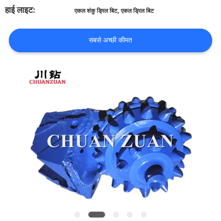
गुणवत्ता
हाई लाइट:
,
एकल शंकु ड्रिल बिट
एकल ड्रिल बिट
नियंत्रण
सबसे अच्छी कीमत
संपर्क
करें
समाचार
एक
उद्धरण
की
विनती
करे