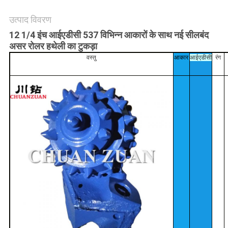
साइटमैप
उत्पाद विवरण
12 1/4 इंच आईएडीसी 537 विभिन्न आकारों के साथ नई सीलबंद
असर रोलर हथेली का टुकड़ा
PRIVACY
वस्तु
आकार
आईएडीसी
रंग
POLICY