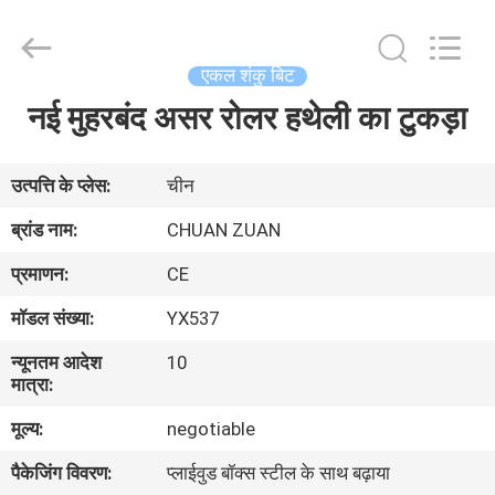
ट्राइकोन
बिट
आपूर्तिकर्ता.
Copyright
©
एकल शंकु बिट
2018
-
2025
नई मुहरबंद असर रोलर हथेली का टुकड़ा
घर
Hebei
Yichuan
Drilling
Equipment
Manufacturing
उत्पादों
उत्पत्ति के प्लेस:
चीन
Co.,
Ltd.
All
ब्रांड नाम:
CHUAN ZUAN
Rights
Reserved.
हमारे
प्रमाणन:
CE
बारे
मॉडल संख्या:
YX537
में
न्यूनतम आदेश
10
मात्रा:
कारखाना
मूल्य:
negotiable
भ्रमण
पैकेजिंग विवरण:
प्लाईवुड बॉक्स स्टील के साथ बढ़ाया