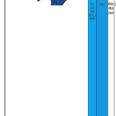
पीले,
12
537
1/4
नीले
इंच
लाल
311.1
मिमी