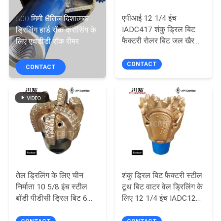
गुणवत्ता
एपीआई 12 1/4 इंच
500 मिमी क्षैतिज दिशात्मक
नियंत्रण
IADC417 शंकु ड्रिल बिट
ड्रिलिंग हार्ड रॉक क्रॉसिंग के
फैक्टरी रोलर बिट जल खैर
लिए एचडीडी रॉक रीमर
ड्रिलिंग के लिए ट्राइकोन
संपर्क
रॉक बिट
CONTACT
CONTACT
करें
समाचार
एक
उद्धरण
की
तेल ड्रिलिंग के लिए चीन
शंकु ड्रिल बिट फैक्टरी स्टील
निर्माता 10 5/8 इंच स्टील
टूथ बिट वाटर वेल ड्रिलिंग के
विनती
बॉडी पीडीसी ड्रिल बिट 6
लिए 12 1/4 इंच IADC127
करे
ब्लेड
मिल्ड टूथ बिट