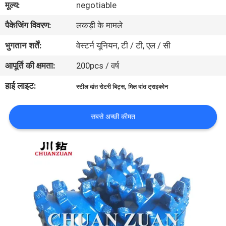
मूल्य:
negotiable
गुणवत्ता
पैकेजिंग विवरण:
लकड़ी के मामले
नियंत्रण
भुगतान शर्तें:
वेस्टर्न यूनियन, टी / टी, एल / सी
संपर्क
आपूर्ति की क्षमता:
200pcs / वर्ष
करें
हाई लाइट:
,
स्टील दांत रोटरी बिट्स
मिल दांत ट्राइकोन
एक
सबसे अच्छी कीमत
उद्धरण
की
विनती
करे
समाचार