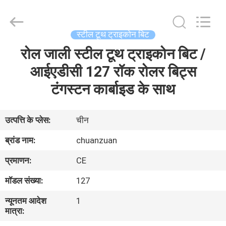
ट्राइकोन
बिट
आपूर्तिकर्ता.
Copyright
©
स्टील टूथ ट्राइकोन बिट
2018
-
2025
रोल जाली स्टील टूथ ट्राइकोन बिट /
घर
tcitriconebit.com.
All
Rights
आईएडीसी 127 रॉक रोलर बिट्स
Reserved.
उत्पादों
टंगस्टन कार्बाइड के साथ
हमारे
उत्पत्ति के प्लेस:
चीन
बारे
ब्रांड नाम:
chuanzuan
में
प्रमाणन:
CE
मॉडल संख्या:
127
कारखाना
न्यूनतम आदेश
1
भ्रमण
मात्रा: