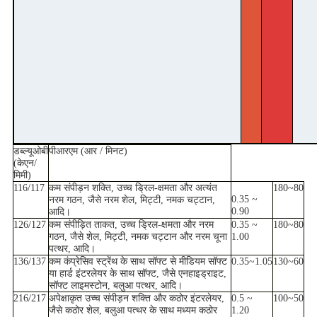
डब्ल्यूओबी
पीआरएम (आर / मिनट)
(केएन/
मिमी)
116/117
कम संपीड़न शक्ति, उच्च ड्रिल-क्षमता और अत्यंत
180~80
0.35 ~
नरम गठन, जैसे नरम शेल, मिट्टी, नमक चट्टान,
0.90
आदि।
126/127
कम संपीड़ित ताकत, उच्च ड्रिल-क्षमता और नरम
0.35 ~
180~80
गठन, जैसे शेल, मिट्टी, नमक चट्टान और नरम चूना
1.00
पत्थर, आदि।
136/137
कम कंप्रेसिव स्ट्रेंथ के साथ सॉफ्ट से मीडियम सॉफ्ट
0.35~1.05
130~60
या हार्ड इंटरलेयर के साथ सॉफ्ट, जैसे एनहाइड्राइट,
सॉफ्ट लाइमस्टोन, बलुआ पत्थर, आदि।
216/217
अपेक्षाकृत उच्च संपीड़न शक्ति और कठोर इंटरलेयर,
0.5 ~
100~50
जैसे कठोर शेल, बलुआ पत्थर के साथ मध्यम कठोर
1.20