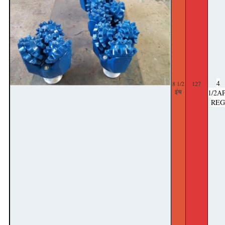
4
8 1/2
127
इंच
1/2A
RE