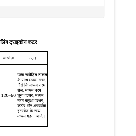
रिलिंग ट्राइकोन कटर
गठन
आरपीएम
उच्च संपीड़ित ताकत
के साथ मध्यम गठन,
जैसे कि मध्यम नरम
शेल, मध्यम नरम
120~50
चूना पत्थर, मध्यम
नरम बलुआ पत्थर,
कठोर और अपघर्षक
इंटरबेड के साथ
मध्यम गठन, आदि।