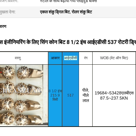
केजिंग विवरण:
स्टील के साथ बढ़ाया गया प्लाईवुड बॉक्स
मुखता देना:
एकल शंकु ड्रिल बिट
,
रोलर शंकु बिट
िवरण
लेस इंजीनियरिंग के लिए सिंग कोन बिट 8 1/2 इंच आईएडीसी 537 रोटरी ड्
वस्तु
आकार
आईएडीसी
रंग
WOB (वेट ऑन बिट)
पीले,
8 1/2 इंच
19684~53428एलबीएस
नीले
215.9
517
87.5~237.5KN
मिमी
लाल