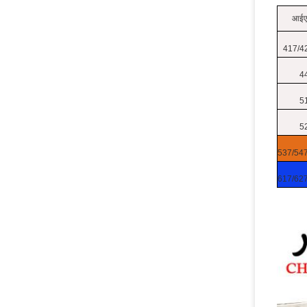
आईए
417/4
4
5
5
537/54
617/62