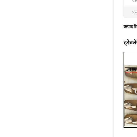
पै
प्र
उत्पाद व
ट्रेंच