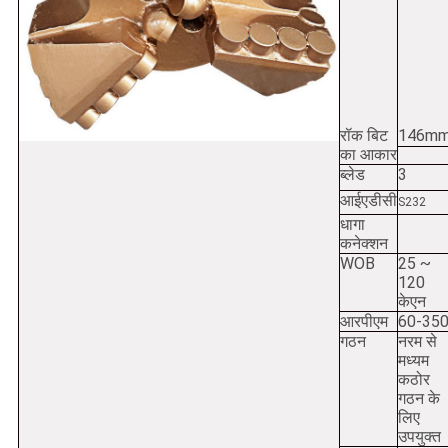
रॉक बिट
146m
का आकार
ब्लेड
3
आईएडीसी
S232
धागा
कनेक्शन
WOB
25 ~
120
केएन
आरपीएम
60-35
गठन
नरम से
मध्यम
कठोर
गठन के
लिए
उपयुक्त