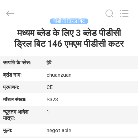
ट्राइकोन
बिट
supplier.
Copyright
©
पीडीसी ड्रिल बिट
2018
-
2025
मध्यम ब्लेड के लिए 3 ब्लेड पीडीसी
घर
Hebei
Yichuan
Drilling
ड्रिल बिट 146 एमएम पीडीसी कटर
Equipment
Manufacturing
उत्पादों
Co.,
Ltd.
All
उत्पत्ति के प्लेस:
हेबै
Rights
Reserved.
हमारे
ब्रांड नाम:
chuanzuan
बारे
प्रमाणन:
CE
में
मॉडल संख्या:
S323
न्यूनतम आदेश
1
कारखाना
मात्रा:
भ्रमण
मूल्य:
negotiable