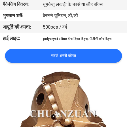
पैकेजिंग विवरण:
धूमकेतु लकड़ी के बक्से या लौह बॉक्स
गुणवत्ता
नियंत्रण
भुगतान शर्तें:
वेस्टर्न यूनियन, टी/टी
आपूर्ति की क्षमता:
500pcs / वर्ष
संपर्क
हाई लाइट:
,
polycrystalline हीरा ड्रिल बिट्स
पीडीसी कोर बिट्स
करें
सबसे अच्छी कीमत
समाचार
एक
उद्धरण
की
विनती
करे