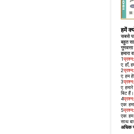
हमें क्य
सबसे पह
बहुत सा
गुणवत्त
हमारा व
1
प्रश्न
ए: हाँ, 
2
प्रश्न
ए: हम हे
3
प्रश्न
ए: हमार
बिट हैं।
4
प्रश्
एक: हमा
5
प्रश्
एक: हम 
साथ बा
अधिक प्