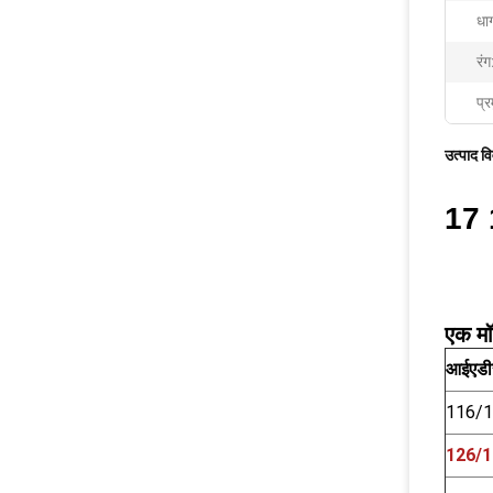
धाग
रंग
प्र
उत्पाद व
17 
एक मॉड
आईएडी
116/
126/1