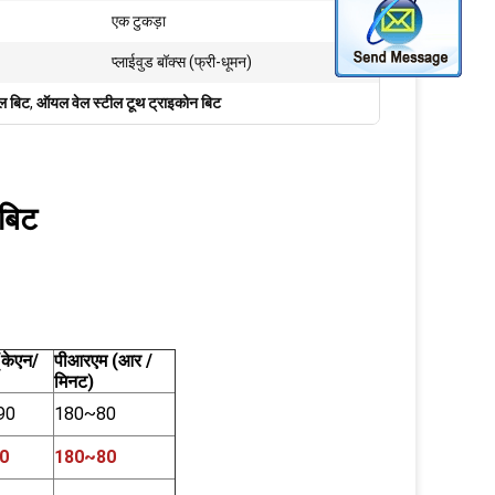
एक टुकड़ा
प्लाईवुड बॉक्स (फ्री-धूमन)
ल बिट
,
ऑयल वेल स्टील टूथ ट्राइकोन बिट
बिट
(केएन/
पीआरएम (आर /
मिनट)
90
180~80
0
180~80