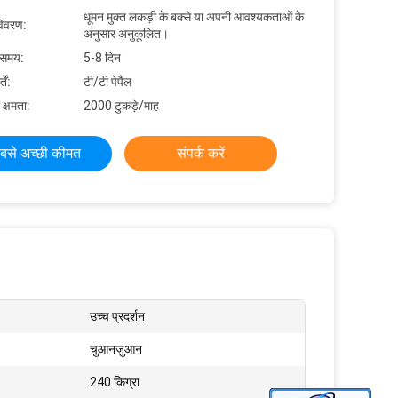
धूमन मुक्त लकड़ी के बक्से या अपनी आवश्यकताओं के
विवरण:
अनुसार अनुकूलित।
 समय:
5-8 दिन
ें:
टी/टी पेपैल
 क्षमता:
2000 टुकड़े/माह
बसे अच्छी कीमत
संपर्क करें
उच्च प्रदर्शन
चुआनज़ुआन
240 किग्रा