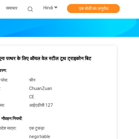
Hindi
समाचार
एक बोली का अनुरोध
ना पत्थर के लिए ऑयल वेल स्टील टूथ ट्राइकोन बिट
िवरण:
 प्लेस:
चीन
:
ChuanZuan
CE
्या:
आईएडीसी 127
 नौवहन नियमों:
देश मात्रा:
एक टुकड़ा
negotiable