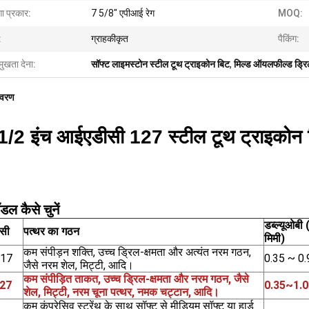
ा प्रकार:
7 5/8" एपीआई रेग
MOQ:
:
ग्राहकीकृत
पैकिंग:
मुखता देना:
सॉफ्ट लाइमस्टोन स्टील टूथ ट्राइकोन बिट
,
मिल्ड ऑयलफील्ड ड्रि
िवरण
1/2 इंच आईएडीसी 127 स्टील टूथ ट्राइकोन 
ल कैसे चुनें
डब्ल्यूओबी 
सी
पत्थर का गठन
मिमी)
कम संपीड़न शक्ति, उच्च ड्रिल-क्षमता और अत्यंत नरम गठन,
117
0.35 ~ 0.
जैसे नरम शेल, मिट्टी, आदि।
कम संपीड़ित ताकत, उच्च ड्रिल-क्षमता और नरम गठन, जैसे
27
0.35~1.0
शेल, मिट्टी, नरम चूना पत्थर, नमक चट्टान, आदि।
कम कंप्रेसिव स्ट्रेंथ के साथ सॉफ्ट से मीडियम सॉफ्ट या हार्ड