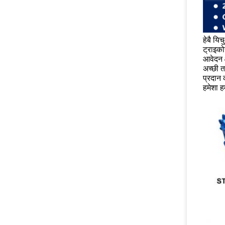
हेबै यि
ट्राइको
आवेदन क्
अच्छी त
प्रदान 
हमेशा ह