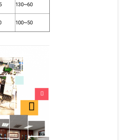
5
130~60
0
100~50