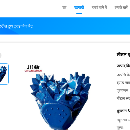
घर
उत्पादों
हमारे बारे में
संपर्क करें
्टील टूथ ट्राइकोन बिट
शीतल चू
उत्पाद व
उत्पत्ति के
ब्रांड नाम
प्रमाणन:
मॉडल संख
भुगतान &
न्यूनतम आ
मूल्य: