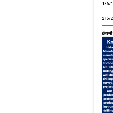
136/
216/
कंपनी