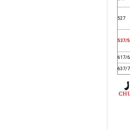
527
537/5
617/
637/