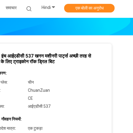
Hindi
समाचार
एक बोली का अनुरोध
इंच आईएडीसी 537 खनन मशीनरी पार्ट्स अच्छी तरह से
ग के लिए ट्राइकोन रॉक ड्रिल बिट
िवरण:
 प्लेस:
चीन
:
ChuanZuan
CE
्या:
आईएडीसी 537
 नौवहन नियमों:
देश मात्रा:
एक टुकड़ा