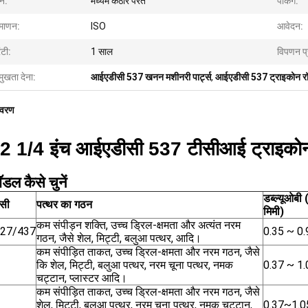
न:
मध्यम कठोर परत
पैकिंग:
रमाणन:
ISO
आवेदन:
ंटी:
1 साल
विपणन प्
मुखता देना:
आईएडीसी 537 खनन मशीनरी पार्ट्स
,
आईएडीसी 537 ट्राइकोन रॉ
िवरण
2 1/4 इंच आईएडीसी 537 टीसीआई ट्राइको
डल कैसे चुनें
डब्ल्यूओबी 
सी
पत्थर का गठन
मिमी)
कम संपीड़न शक्ति, उच्च ड्रिल-क्षमता और अत्यंत नरम
427/437
0.35 ~ 0.
गठन, जैसे शेल, मिट्टी, बलुआ पत्थर, आदि।
कम संपीड़ित ताकत, उच्च ड्रिल-क्षमता और नरम गठन, जैसे
कि शेल, मिट्टी, बलुआ पत्थर, नरम चूना पत्थर, नमक
0.37 ~ 1.
चट्टान, प्लास्टर आदि।
कम संपीड़ित ताकत, उच्च ड्रिल-क्षमता और नरम गठन, जैसे
शेल, मिट्टी, बलुआ पत्थर, नरम चूना पत्थर, नमक चट्टान,
0.37~1.0