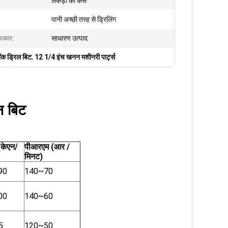
लकड़ी का केस
पानी अच्छी तरह से ड्रिलिंग
रकार:
साधारण उत्पाद
क ड्रिल बिट
,
12 1/4 इंच खनन मशीनरी पार्ट्स
न बिट
(केएन/
पीआरएम (आर /
मिनट)
90
140~70
00
140~60
5
120~50