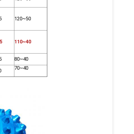
5
120~50
5
110~40
5
80~40
70~40
0