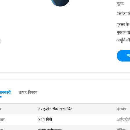
मूल्य:
पैकेजिंग 
प्रसव के
भुगतान शर्त
आपूर्ति की
स
जानकारी
उत्पाद विवरण
म:
ट्राइकोन रॉक ड्रिल बिट
प्रयोग:
ार:
311 मिमी
आईएडीस