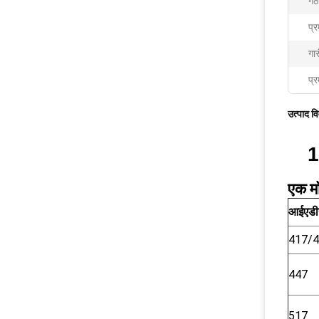
गठ
प्
गार
प्र
उत्पाद व
1
एक मॉ
आईएडी
417/
447
517