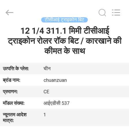
ट्राइकोन
बिट
supplier.
Copyright
©
टीसीआई ट्राइकोन बिट
2018
-
2025
12 1/4 311.1 मिमी टीसीआई
घर
Hebei
Yichuan
Drilling
ट्राइकोन रोलर रॉक बिट / कारखाने की
Equipment
Manufacturing
उत्पादों
कीमत के साथ
Co.,
Ltd.
All
Rights
Reserved.
हमारे
उत्पत्ति के प्लेस:
चीन
बारे
ब्रांड नाम:
chuanzuan
में
प्रमाणन:
CE
मॉडल संख्या:
आईएडीसी 537
कारखाना
न्यूनतम आदेश
1
भ्रमण
मात्रा: