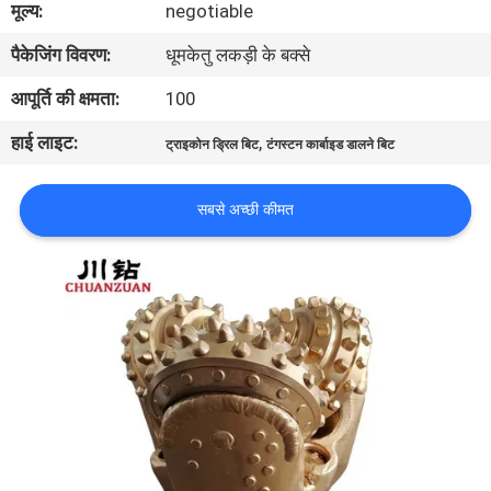
मूल्य:
negotiable
गुणवत्ता
पैकेजिंग विवरण:
धूमकेतु लकड़ी के बक्से
नियंत्रण
आपूर्ति की क्षमता:
100
संपर्क
हाई लाइट:
,
ट्राइकोन ड्रिल बिट
टंगस्टन कार्बाइड डालने बिट
करें
सबसे अच्छी कीमत
समाचार
एक
उद्धरण
की
विनती
करे