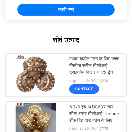
जारी रखें
शीर्ष उत्पाद
मध्यम कठोर गठन के लिए उच्च
मैंगनीज स्टील टीसीआई
ट्राइकोन बिट 17 1/2 इंच
negotiable MOQ:1 टुकड़ा
CONTACT
5 7/8 इंच IADC637 रबर
सील असर टीसीआई Tricone
रॉक बिट हार्ड गठन के लिए
अच्छी तरह से ड्रिलिंग
negotiable MOQ:1 टुकड़ा