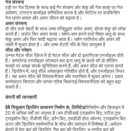
गेज संरचना
एड़ी पर गेज ट्रिमर के साथ कई गैग संरक्षण और शंकु की गेज सतह पर गेज
आवेषण, टंगस्टन कार्बाइड सम्मिलित करता है और शर्टटेल पर हार्डफेसिंग
गेज धारण क्षमता और असर जीवन को बढ़ाता है।
असर संरचना
दो जोर वाले चेहरों के साथ उच्च परिशुद्धता जर्नल असर, बॉल्स शंकु को लॉक
करते हैं। कठोर सिर असर सतह। घर्षण-कम करने वाले मिश्र धातु के साथ
शंकु असर और फिर चांदी चढ़ाया जाता है। घर्षण प्रतिरोध और असर की
जब्ती में सुधार होता है। और उच्च रोटरी गति के लिए उपयुक्त है
सील और स्नेहन
उन्नत मेटल सील पैकेज में दो मेटल सील और दो इलास्टिक एनर्जाइज़र होते
हैं। कम्प्रेस्ड एनर्जाइज़र लोचदार बल द्वारा धातु के छल्ले की दो सीलिंग
सतहों पर अच्छा संपर्क सुनिश्चित करते हैं, और असर सील को प्राप्त करते
हैं। ड्रिलिंग में, धातु सील अपेक्षाकृत गतिशील होते हैं, और एनर्जाइज़र स्थिर
हैं। यह असर सील की विश्वसनीयता और स्थायित्व में सुधार करेगा। दबाव
कम्पेसाटर सिस्टम और उन्नत ग्रीस चिकनाई विश्वसनीयता को बहुत बढ़ा
सकते हैं।
कंपनी की जानकारी
हेबै यिचुआन ड्रिलिंग उपकरण निर्माण कं, लिमिटेड
विनिर्माण और डिजाइन में
20 से अधिक वर्षों का अनुभव है।हम टीसीआई ट्राइकोन बिट, स्टील टूथ
ट्राइकोन बिट, पीडीसी बिट, ड्रैग बिट, एचडीडी होल ओपनर, ट्राइकोन बिट
कटर और ड्रिलिंग एक्सेसरीज के शोध और उत्पादन में विशेषज्ञ हैं।आवेदन
क्षेत्रों में तेल कुएं की ड्रिलिंग, गैस कुएं की ड्रिलिंग, भू-तापीय कुएं की