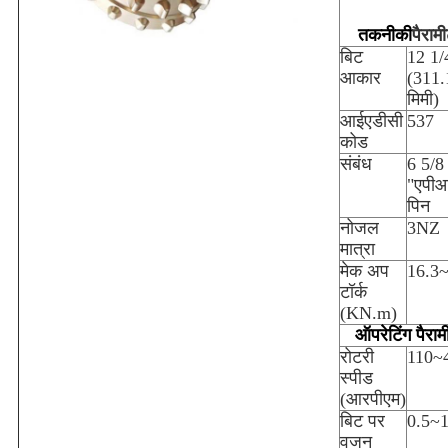
तकनीकी
पैराम
बिट
12 1/
आकार
(311.
मिमी)
आईएडीसी
537
कोड
संबंध
6 5/8
"एपीआ
पिन
नोजल
3NZ
मात्रा
मेक अप
16.3
टॉर्क
(KN.m)
ऑपरेटिंग पैराम
रोटरी
110~
स्पीड
(आरपीएम)
बिट पर
0.5~1
वजन