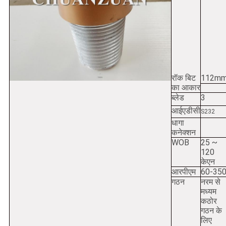
रॉक बिट
112m
का आकार
ब्लेड
3
आईएडीसी
S232
धागा
कनेक्शन
WOB
25 ~
120
केएन
आरपीएम
60-35
गठन
नरम से
मध्यम
कठोर
गठन के
लिए