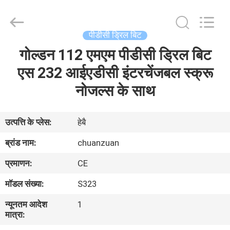
ट्राइकोन
बिट
supplier.
Copyright
©
पीडीसी ड्रिल बिट
2018
-
2025
गोल्डन 112 एमएम पीडीसी ड्रिल बिट
घर
Hebei
Yichuan
Drilling
एस 232 आईएडीसी इंटरचेंजबल स्क्रू
Equipment
Manufacturing
उत्पादों
नोजल्स के साथ
Co.,
Ltd.
All
Rights
Reserved.
हमारे
उत्पत्ति के प्लेस:
हेबै
बारे
ब्रांड नाम:
chuanzuan
में
प्रमाणन:
CE
मॉडल संख्या:
S323
कारखाना
न्यूनतम आदेश
1
भ्रमण
मात्रा: