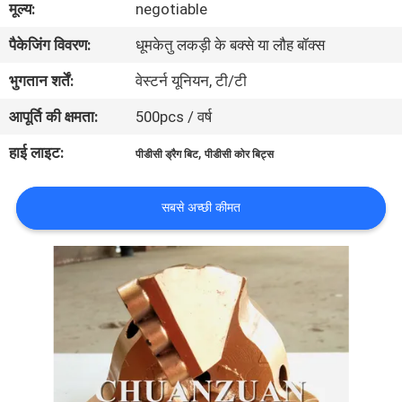
मूल्य:
negotiable
गुणवत्ता
पैकेजिंग विवरण:
धूमकेतु लकड़ी के बक्से या लौह बॉक्स
नियंत्रण
भुगतान शर्तें:
वेस्टर्न यूनियन, टी/टी
संपर्क
आपूर्ति की क्षमता:
500pcs / वर्ष
करें
हाई लाइट:
,
पीडीसी ड्रैग बिट
पीडीसी कोर बिट्स
समाचार
सबसे अच्छी कीमत
एक
उद्धरण
की
विनती
करे