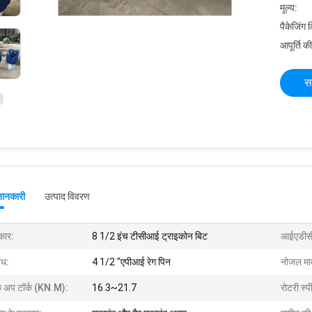
मूल्य:
पैकेजिंग 
आपूर्ति की
स
जानकारी
उत्पाद विवरण
ार:
8 1/2 इंच टीसीआई ट्राइकोन बिट
आईएडीस
ंध:
4 1/2 "एपीआई रेग पिन
नोजल मात
क अप टॉर्क (KN.m):
16.3~21.7
रोटरी स्