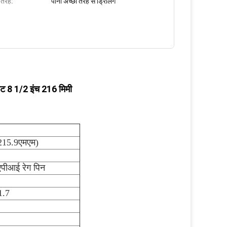
 तरह:
पानी अच्छी तरह से ड्रिलिंग
बिट 8 1/2 इंच 216 मिमी
215.9एमएम)
एपीआई रेग पिन
1.7