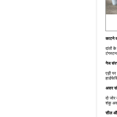
काटने 
दांतों 
टंगस्टन
गेज सं
एड़ी पर
हार्डफे
असर स
दो जोर 
शंकु अस
सील और