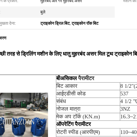
िंग के प्रकार:
मुहरबंद और गैर मुहरबंद असर
मशीन की
:
बुले
मुखता देना:
ट्राइकोन ड्रिल बिट
,
ट्राइकोन रॉक बिट
िवरण
्छी तरह से ड्रिलिंग मशीन के लिए धातु मुहरबंद असर मिल टूथ ट्राइकोन 
बी
असिकल
पैरामीटर
बिट आकार
8 1/2"(
आईएडीसी कोड
537
संबंध
4 1/2 "
नोजल मात्रा
3NZ
मेक अप टॉर्क (KN.m)
16.3~2
ऑपरेटिंग पैरामीटर
रोटरी स्पीड (आरपीएम)
110~40