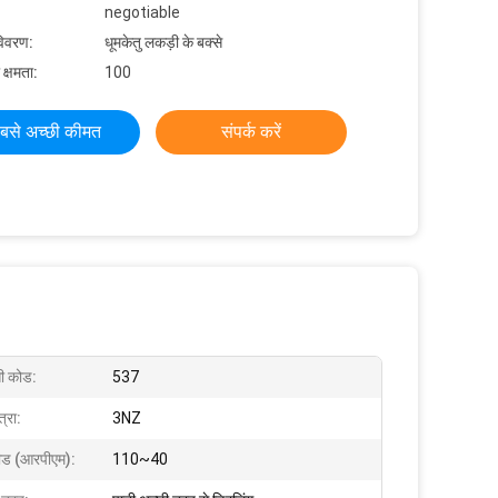
negotiable
विवरण:
धूमकेतु लकड़ी के बक्से
 क्षमता:
100
बसे अच्छी कीमत
संपर्क करें
ी कोड:
537
्रा:
3NZ
पीड (आरपीएम):
110~40