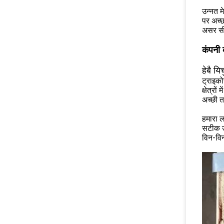
उन्नत म
पर अच्छ
असर सील
कंपनी
हेबै य
ट्राइको
क्षेत्रो
अच्छी त
हमारा ल
सटीक उप
विन-विन