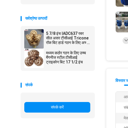
सर्वश्रेष्ठ उत्पादों
5 7/8 इंच IADC637 रबर
सील असर टीसीआई Tricone
रॉक बिट हार्ड गठन के लिए अच्छी
तरह से ड्रिलिंग
मध्यम कठोर गठन के लिए उच्च
मैंगनीज स्टील टीसीआई
ट्राइकोन बिट 17 1/2 इंच
विस्तार 
संपर्क
आक
संपर्क करें
संब
मे