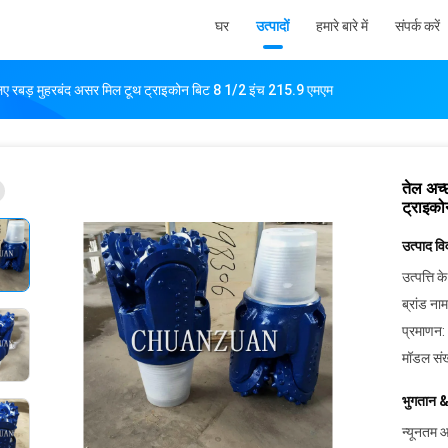
घर
उत्पादों
हमारे बारे में
संपर्क करें
 लिए रबड़ मुहरबंद असर मिल टूथ ट्राइकोन बिट 8 1/2 इंच 215.9 एमएम
तेल अच्
ट्राइक
उत्पाद व
उत्पत्ति के
ब्रांड नाम
प्रमाणन:
मॉडल संख
भुगतान &
न्यूनतम आ