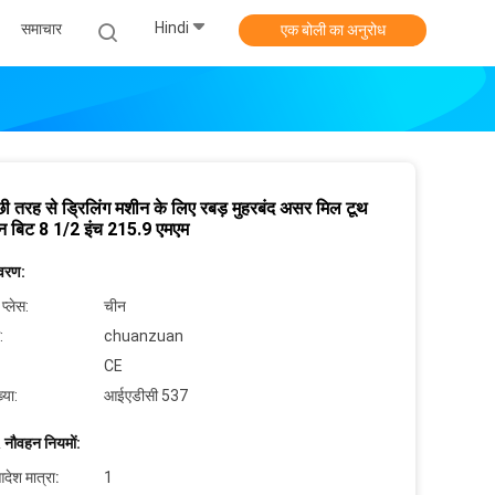
Hindi
समाचार
एक बोली का अनुरोध
छी तरह से ड्रिलिंग मशीन के लिए रबड़ मुहरबंद असर मिल टूथ
ोन बिट 8 1/2 इंच 215.9 एमएम
िवरण:
 प्लेस:
चीन
:
chuanzuan
CE
्या:
आईएडीसी 537
 नौवहन नियमों:
देश मात्रा:
1