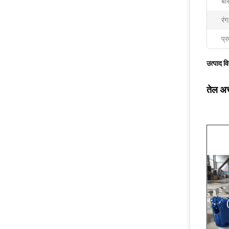
बेर
रंग
प्र
उत्पाद व
तेल अच