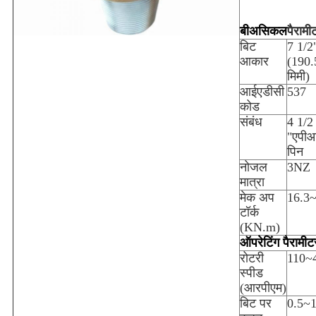
बी
असिकल
पैरामी
बिट
7 1/2
आकार
(190.
मिमी)
आईएडीसी
537
कोड
संबंध
4 1/2
"एपीआ
पिन
नोजल
3NZ
मात्रा
मेक अप
16.3
टॉर्क
(KN.m)
ऑपरेटिंग पैरामीट
रोटरी
110~
स्पीड
(आरपीएम)
बिट पर
0.5~1