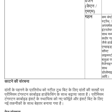
वजन
(केएन /
एमएम)
गठन
कम कंप्
स्ट्रेंथ, 
अपघर्ष
इंटरलेय
साथ मध्
कठोर ग
जैसे हार्
एनहाइड्
सॉफ्ट
लाइमस्ट
बलुआ पत
मेजेनाइ
साथ
डोलोमा
आदि।
काटने की संरचना
दांतों के पहनने के प्रतिरोध को स्टील टूथ बिट के लिए दांतों की सतहों पर
प्रीमियम टंगस्टन कार्बाइड हार्डफेसिंग के साथ बढ़ाया जाता है। प्रीमियम
टंगस्टन कार्बाइड इंसर्ट के स्थायित्व को नए फॉर्मूले और इंसर्ट बिट के लिए
नई तकनीकों के साथ बेहतर बनाया गया है।