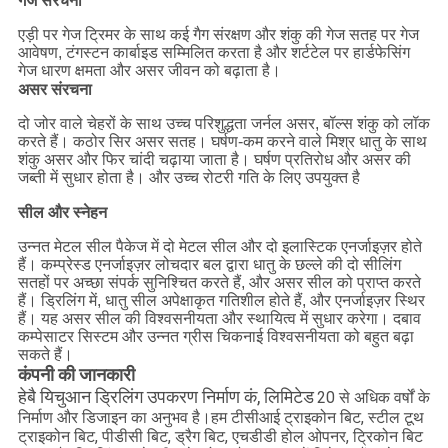
गेज संरचना
एड़ी पर गेज ट्रिमर के साथ कई गैग संरक्षण और शंकु की गेज सतह पर गेज
आवेषण, टंगस्टन कार्बाइड सम्मिलित करता है और शर्टटेल पर हार्डफेसिंग
गेज धारण क्षमता और असर जीवन को बढ़ाता है।
असर संरचना
दो जोर वाले चेहरों के साथ उच्च परिशुद्धता जर्नल असर, बॉल्स शंकु को लॉक
करते हैं। कठोर सिर असर सतह। घर्षण-कम करने वाले मिश्र धातु के साथ
शंकु असर और फिर चांदी चढ़ाया जाता है। घर्षण प्रतिरोध और असर की
जब्ती में सुधार होता है। और उच्च रोटरी गति के लिए उपयुक्त है
सील और स्नेहन
उन्नत मेटल सील पैकेज में दो मेटल सील और दो इलास्टिक एनर्जाइज़र होते
हैं। कम्प्रेस्ड एनर्जाइज़र लोचदार बल द्वारा धातु के छल्ले की दो सीलिंग
सतहों पर अच्छा संपर्क सुनिश्चित करते हैं, और असर सील को प्राप्त करते
हैं। ड्रिलिंग में, धातु सील अपेक्षाकृत गतिशील होते हैं, और एनर्जाइज़र स्थिर
हैं। यह असर सील की विश्वसनीयता और स्थायित्व में सुधार करेगा। दबाव
कम्पेसाटर सिस्टम और उन्नत ग्रीस चिकनाई विश्वसनीयता को बहुत बढ़ा
सकते हैं।
कंपनी की जानकारी
हेबै यिचुआन ड्रिलिंग उपकरण निर्माण कं, लिमिटेड
20 से अधिक वर्षों के
निर्माण और डिजाइन का अनुभव है।हम टीसीआई ट्राइकोन बिट, स्टील टूथ
ट्राइकोन बिट, पीडीसी बिट, ड्रैग बिट, एचडीडी होल ओपनर, ट्रिकोन बिट