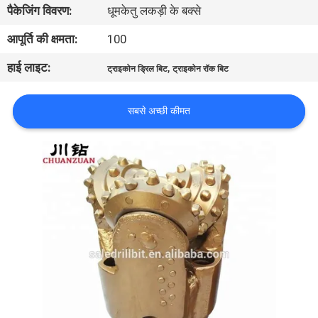
पैकेजिंग विवरण:
धूमकेतु लकड़ी के बक्से
गुणवत्ता
नियंत्रण
आपूर्ति की क्षमता:
100
हाई लाइट:
,
ट्राइकोन ड्रिल बिट
ट्राइकोन रॉक बिट
संपर्क
करें
सबसे अच्छी कीमत
एक
उद्धरण
की
विनती
करे
समाचार