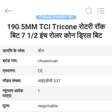
ट्राइकोन
बिट
आपूर्तिकर्ता.
Copyright
©
टीसीआई ट्राइकोन बिट
2018
-
2025
190.5MM TCI Tricone रोटरी रॉक
घर
tcitriconebit.com.
All
Rights
बिट 7 1/2 इंच रोलर कोन ड्रिल बिट
Reserved.
उत्पादों
उत्पत्ति के प्लेस:
चीन
हमारे
ब्रांड नाम:
chuanzuan
बारे
प्रमाणन:
CE
में
मॉडल संख्या:
आईएडीसी 537
न्यूनतम आदेश
1
कारखाना
मात्रा:
भ्रमण
मूल्य:
negotiable